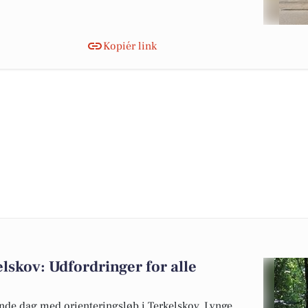
Kopiér link
lskov: Udfordringer for alle
nde dag med orienteringsløb i Terkelskov, Lynge,