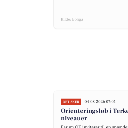
Kilde: Boliga
04-08-2026 07:01
DET SKER
Orienteringsløb i Terke
niveauer
Farum OK inviterer til en spænde