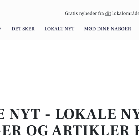
Gratis nyheder fra
dit
lokalområde
V
DET SKER
LOKALT NYT
MØD DINE NABOER
E NYT - LOKALE N
ER OG ARTIKLER 