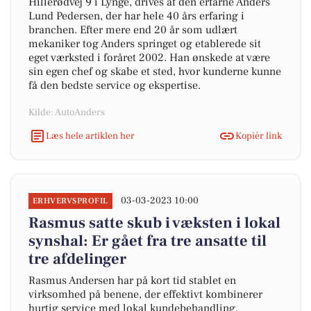
Hillerødvej 9 i Lynge, drives af den erfarne Anders
Lund Pedersen, der har hele 40 års erfaring i
branchen. Efter mere end 20 år som udlært
mekaniker tog Anders springet og etablerede sit
eget værksted i foråret 2002. Han ønskede at være
sin egen chef og skabe et sted, hvor kunderne kunne
få den bedste service og ekspertise.
Kilde: AutoAnders
Læs hele artiklen her
Kopiér link
03-03-2023 10:00
ERHVERVSPROFIL
Rasmus satte skub i væksten i lokal
synshal: Er gået fra tre ansatte til
tre afdelinger
Rasmus Andersen har på kort tid stablet en
virksomhed på benene, der effektivt kombinerer
hurtig service med lokal kundebehandling.