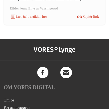
Kilde: Pema Bilysyn Vassingerød
Læs hele artiklen her
Kopiér link
VORES
Lynge
OM VORES DIGITAL
Om os
For annoncører