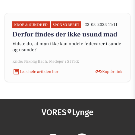
22-03-2023 11:11
KROP & SUNDHED
SPONSORERET
Derfor findes der ikke usund mad
Vidste du, at man ikke kan opdele fødevarer i sunde
og usunde?
Kilde: Nikolaj Bach, Medejer i STYRK
Læs hele artiklen her
Kopiér link
VORES
Lynge