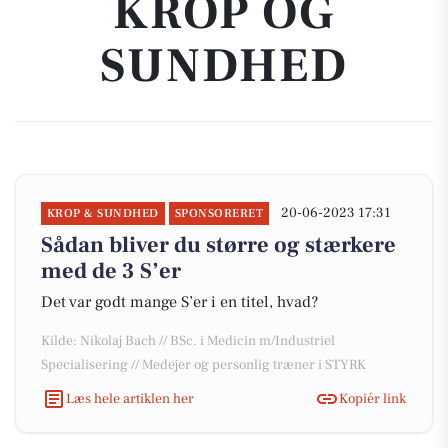
KROP OG
SUNDHED
20-06-2023 17:31
KROP & SUNDHED
SPONSORERET
Sådan bliver du større og stærkere
med de 3 S’er
Det var godt mange S’er i en titel, hvad?
Kilde: Nikolaj Bach // BSc. i Medicin m/Industriel
Specialisering // Medejer og personlig træner i STYRK
Læs hele artiklen her
Kopiér link