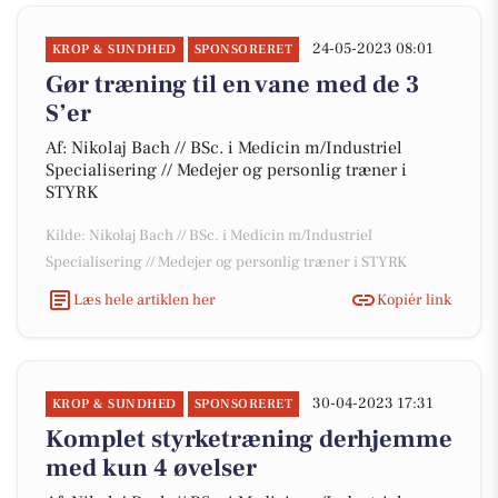
24-05-2023 08:01
KROP & SUNDHED
SPONSORERET
Gør træning til en vane med de 3
S’er
Af: Nikolaj Bach // BSc. i Medicin m/Industriel
Specialisering // Medejer og personlig træner i
STYRK
Kilde: Nikolaj Bach // BSc. i Medicin m/Industriel
Specialisering // Medejer og personlig træner i STYRK
Læs hele artiklen her
Kopiér link
30-04-2023 17:31
KROP & SUNDHED
SPONSORERET
Komplet styrketræning derhjemme
med kun 4 øvelser