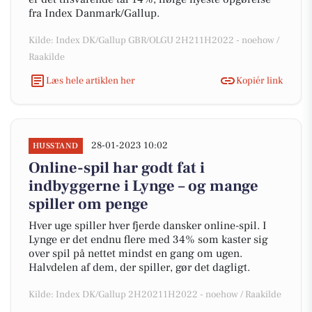
fra Index Danmark/Gallup.
Kilde: Index DK/Gallup GBR/OLGU 2H211H2022 - noehow /
Raakilde
Læs hele artiklen her
Kopiér link
28-01-2023 10:02
HUSSTAND
Online-spil har godt fat i
indbyggerne i Lynge – og mange
spiller om penge
Hver uge spiller hver fjerde dansker online-spil. I
Lynge er det endnu flere med 34% som kaster sig
over spil på nettet mindst en gang om ugen.
Halvdelen af dem, der spiller, gør det dagligt.
Kilde: Index DK/Gallup 2H20211H2022 - noehow / Raakilde