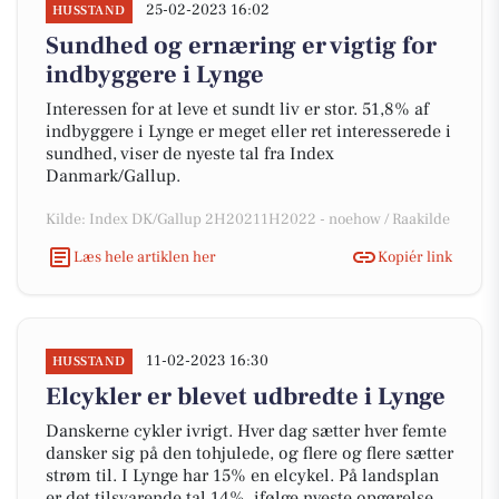
25-02-2023 16:02
HUSSTAND
Sundhed og ernæring er vigtig for
indbyggere i Lynge
Interessen for at leve et sundt liv er stor. 51,8% af
indbyggere i Lynge er meget eller ret interesserede i
sundhed, viser de nyeste tal fra Index
Danmark/Gallup.
Kilde: Index DK/Gallup 2H20211H2022 - noehow / Raakilde
Læs hele artiklen her
Kopiér link
11-02-2023 16:30
HUSSTAND
Elcykler er blevet udbredte i Lynge
Danskerne cykler ivrigt. Hver dag sætter hver femte
dansker sig på den tohjulede, og flere og flere sætter
strøm til. I Lynge har 15% en elcykel. På landsplan
er det tilsvarende tal 14%, ifølge nyeste opgørelse