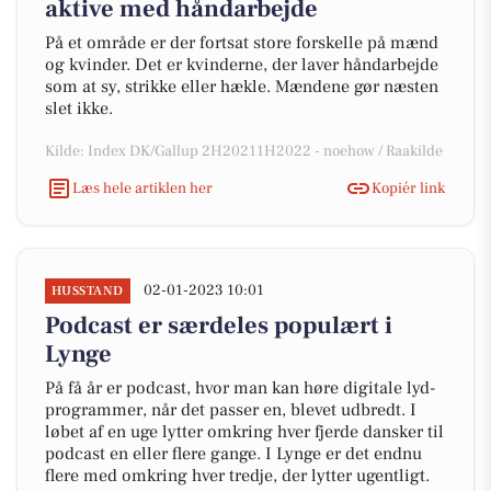
aktive med håndarbejde
På et område er der fortsat store forskelle på mænd
og kvinder. Det er kvinderne, der laver håndarbejde
som at sy, strikke eller hækle. Mændene gør næsten
slet ikke.
Kilde: Index DK/Gallup 2H20211H2022 - noehow / Raakilde
Læs hele artiklen her
Kopiér link
02-01-2023 10:01
HUSSTAND
Podcast er særdeles populært i
Lynge
På få år er podcast, hvor man kan høre digitale lyd-
programmer, når det passer en, blevet udbredt. I
løbet af en uge lytter omkring hver fjerde dansker til
podcast en eller flere gange. I Lynge er det endnu
flere med omkring hver tredje, der lytter ugentligt.