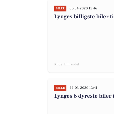
05-04-2020 12:46
BILER
Lynges billigste biler t
Kilde: Bilhandel
22-03-2020 12:41
BILER
Lynges 6 dyreste biler t