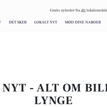
Gratis nyheder fra
dit
lokalområde
V
DET SKER
LOKALT NYT
MØD DINE NABOER
NYT - ALT OM BIL
LYNGE