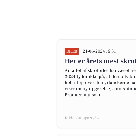
21-06-2024 16:31
BILER
Her er årets mest skr
Antallet af skrotbiler har været n
2024 tyder ikke på, at den udvikl
helt i top over dem, danskerne har
viser en ny opgørelse, som Autopa
Producentansvar.
Kilde: Autoparts24