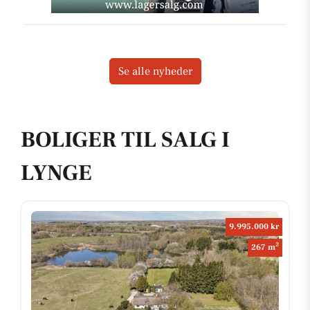
Se alle nyheder
BOLIGER TIL SALG I
LYNGE
9.995.000 kr
2
267 m