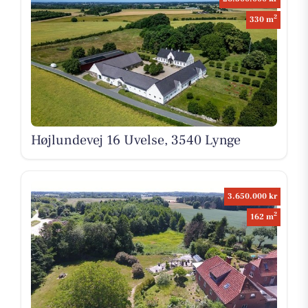
2
330 m
Højlundevej 16 Uvelse, 3540 Lynge
3.650.000 kr
2
162 m