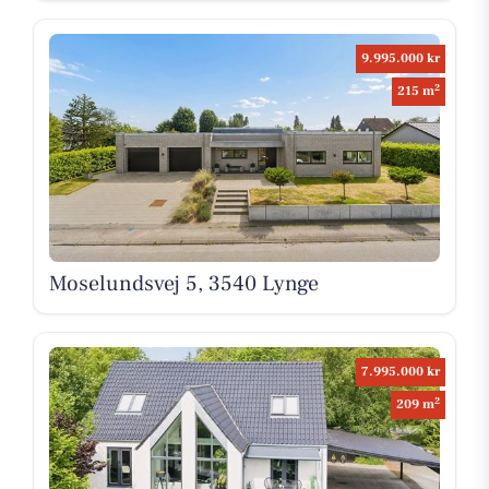
9.995.000 kr
2
215 m
Moselundsvej 5, 3540 Lynge
7.995.000 kr
2
209 m