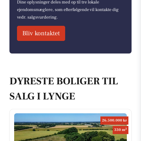
Dine oplysninger deles med op til tre lokale
ejendomsmæglere, som efterfølgende vil kontakte dig
vedr. salgsvurdering.
Bliv kontaktet
DYRESTE BOLIGER TIL
SALG I LYNGE
26.500.000 kr
2
330 m