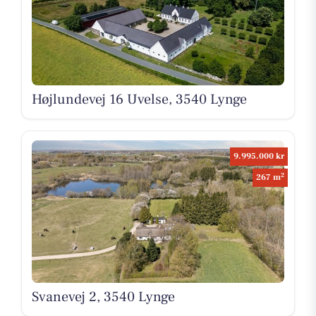
Højlundevej 16 Uvelse, 3540 Lynge
9.995.000 kr
2
267 m
Svanevej 2, 3540 Lynge