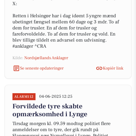
X:
Retten i Helsingør har i dag idømt 5 yngre mænd
ubetinget fængsel mellem 60 dage og 3 mdr. To af
dem for trusler. En af dem for trusler og
fareforvoldelde. To af dem for trusler og vold. En
blev tillige tildelt en advarsel om udvisning.
#anklager ^CRA
Kilde:
Nordsjællands Anklager
Se seneste opdateringer
Kopiér link
04-06-2025 12:25
ALARM112
Forvildede tyre skabte
opmærksomhed i Lynge
Tirsdag morgen kl. 09.59 modtog politiet flere
anmeldelser om to tyre, der gik rundt på
Slangerupvej nær Nymøllevej i Lynge. Politiet