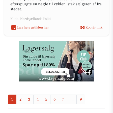
efterspurgte en nøgle til cyklen, stak sælgeren af fra
stedet.
Kilde: Nordsjællands Politi
Læs hele artiklen her
Kopiér link
1
2
3
4
5
6
7
...
9