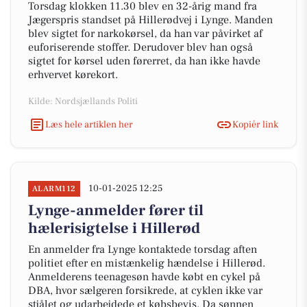
Torsdag klokken 11.30 blev en 32-årig mand fra
Jægerspris standset på Hillerødvej i Lynge. Manden
blev sigtet for narkokørsel, da han var påvirket af
euforiserende stoffer. Derudover blev han også
sigtet for kørsel uden førerret, da han ikke havde
erhvervet kørekort.
Kilde: Nordsjællands Politi
Læs hele artiklen her
Kopiér link
10-01-2025 12:25
ALARM112
Lynge-anmelder fører til
hælerisigtelse i Hillerød
En anmelder fra Lynge kontaktede torsdag aften
politiet efter en mistænkelig hændelse i Hillerød.
Anmelderens teenagesøn havde købt en cykel på
DBA, hvor sælgeren forsikrede, at cyklen ikke var
stjålet og udarbejdede et købsbevis. Da sønnen