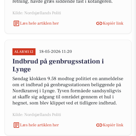
retning, havde græs siddende fast i kofangeren.
Kilde: Nordsjællands Politi
Læs hele artiklen her
Kopiér link
18-05-2026 11:20
ALARM112
Indbrud på genbrugsstation i
Lynge
Søndag klokken 9.58 modtog politiet en anmeldelse
om et indbrud på genbrugsstationen beliggende på
Nordkranvej i Lynge. Tyven formåede sandsynligvis
at skaffe sig adgang til området gennem et hul i
hegnet, som blev klippet ved et tidligere indbrud.
Kilde: Nordsjællands Politi
Læs hele artiklen her
Kopiér link