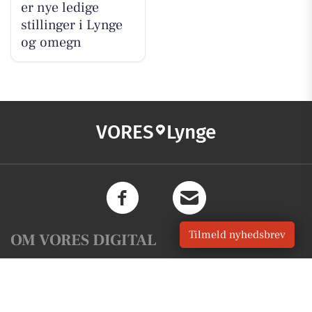
er nye ledige
stillinger i Lynge
og omegn
VORES
Lynge
Tilmeld nyhedsbrev
OM VORES DIGITAL
Om os
For annoncører