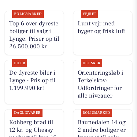
BOLIGMARKED
VEJRET
Top 6 over dyreste
Lunt vejr med
boliger til salg i
byger og frisk luft
Lynge. Priser op til
26.500.000 kr
BILER
DET SKER
De dyreste biler i
Orienteringsløb i
Lynge - Pris op til
Terkelskov:
1.199.990 kr!
Udfordringer for
alle niveauer
DAGLIGVARER
BOLIGMARKED
Kohberg brød til
Baunedalen 14 og
12 kr. og Cheasy
2 andre boliger er