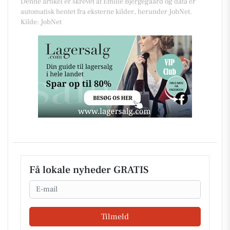
Denne artikel er skrevet af Emilie Bjergegaard og data er
automatisk hentet fra eksterne kilder, herunder JobNet.
Kilde: JobNet
Få lokale nyheder GRATIS
Email
Tilmeld