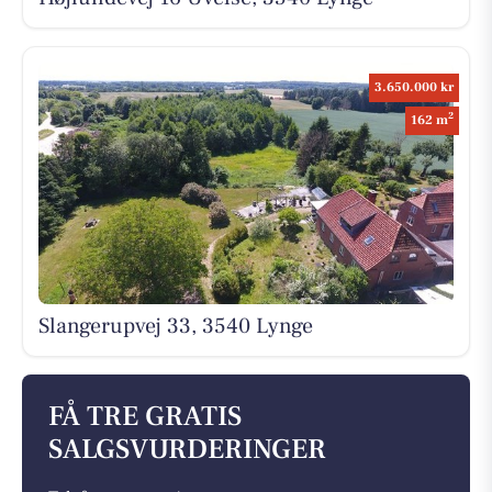
3.650.000 kr
2
162 m
Slangerupvej 33, 3540 Lynge
FÅ TRE GRATIS
SALGSVURDERINGER