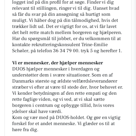
logget ind på din profil for at søge. Finder vi dig
relevant til stillingen, ringer vi til dig. Uanset hvad
så får du svar på din ansøgning så hurtigt som
muligt. Vi håber dog på din tålmodighed, hvis det
trækker lidt ud. Det er vigtigt for os, at vi får lavet
det helt rette match mellem borgeren og hjælperen.
Har du spørgsmål til jobbet, er du velkommen til at
kontakte rekrutteringskonsulent Trine-Emilie
Schøler, på telefon 36 34 79 00. tryk 5 og herefter 1.
Vi er mennesker, der hjælper mennesker
DUOS hjælper mennesker i hverdagen og
understøtter dem i svære situationer. Som en af
Danmarks største og ældste velfærdsleverandører
stræber vi efter at være til stede der, hvor behovet er.
Vi kender betydningen af den rette empati og den
rette faglige viden, og vi ved, at vi skal sætte
borgeren i centrum og opbygge tillid, hvis vores
ydelser skal have værdi.
Kom og vær med på DUOS-holdet. Og gør en vigtig
forskel for et andet menneske. Vi glæder os til at
høre fra dig.