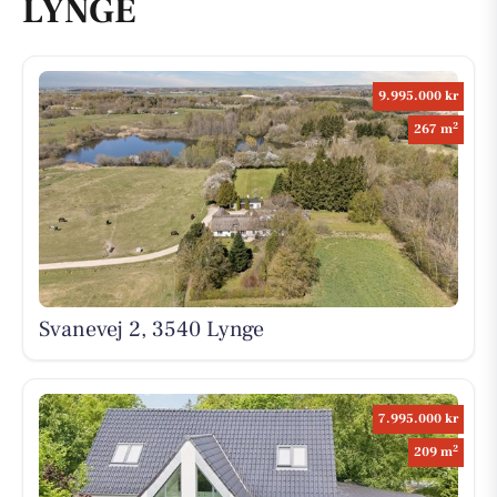
LYNGE
9.995.000 kr
2
267 m
Svanevej 2, 3540 Lynge
7.995.000 kr
2
209 m