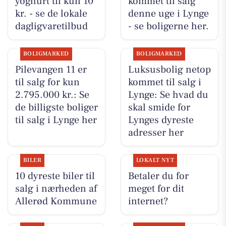
yoghurt til kun 10
kommet til salg
kr. - se de lokale
denne uge i Lynge
dagligvaretilbud
- se boligerne her.
BOLIGMARKED
BOLIGMARKED
Pilevangen 11 er
Luksusbolig netop
til salg for kun
kommet til salg i
2.795.000 kr.: Se
Lynge: Se hvad du
de billigste boliger
skal smide for
til salg i Lynge her
Lynges dyreste
adresser her
BILER
LOKALT NYT
10 dyreste biler til
Betaler du for
salg i nærheden af
meget for dit
Allerød Kommune
internet?