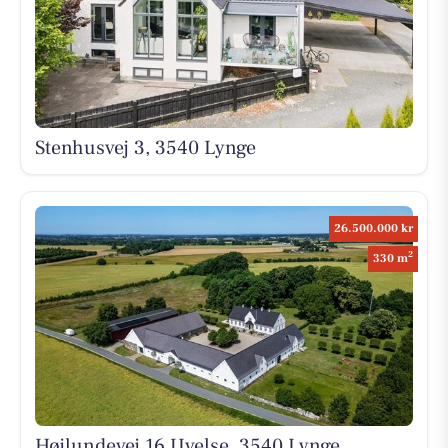
Stenhusvej 3, 3540 Lynge
26.500.000 kr
2
330 m
Højlundevej 16 Uvelse, 3540 Lynge