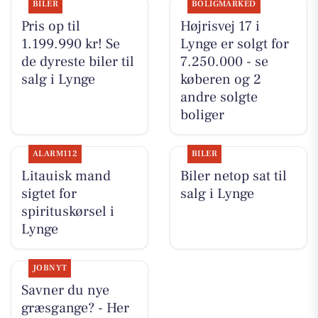
BILER
BOLIGMARKED
Pris op til
Højrisvej 17 i
1.199.990 kr! Se
Lynge er solgt for
de dyreste biler til
7.250.000 - se
salg i Lynge
køberen og 2
andre solgte
boliger
ALARM112
BILER
Litauisk mand
Biler netop sat til
sigtet for
salg i Lynge
spirituskørsel i
Lynge
JOBNYT
Savner du nye
græsgange? - Her