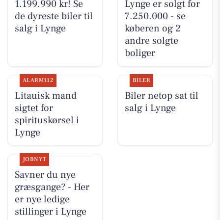
1.199.990 kr! Se
Lynge er solgt for
de dyreste biler til
7.250.000 - se
salg i Lynge
køberen og 2
andre solgte
boliger
ALARM112
BILER
Litauisk mand
Biler netop sat til
sigtet for
salg i Lynge
spirituskørsel i
Lynge
JOBNYT
Savner du nye
græsgange? - Her
er nye ledige
stillinger i Lynge