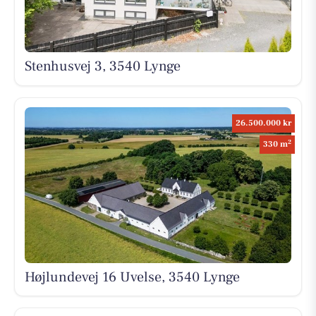
Stenhusvej 3, 3540 Lynge
26.500.000 kr
2
330 m
Højlundevej 16 Uvelse, 3540 Lynge