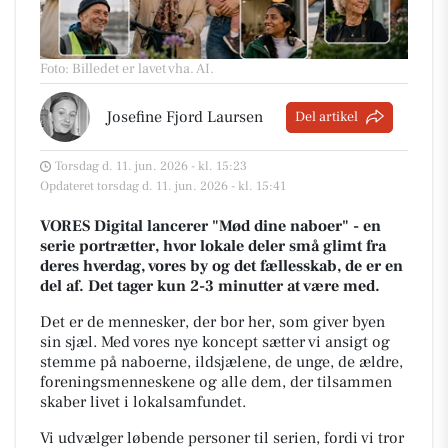
Foto: Billedet er lavet vha. AI
.
Josefine Fjord Laursen
Del artikel
Torsdag d. 11. jun. 2026 - kl. 15:23
Opdateret torsdag d. 11. jun. 2026 - kl. 15:41
VORES Digital lancerer "Mød dine naboer" - en
serie portrætter, hvor lokale deler små glimt fra
deres hverdag, vores by og det fællesskab, de er en
del af. Det tager kun 2-3 minutter at være med.
Det er de mennesker, der bor her, som giver byen
sin sjæl.
Med vores nye koncept sætter vi ansigt og
stemme på naboerne, ildsjælene, de unge, de ældre,
foreningsmenneskene og alle dem, der tilsammen
skaber livet i lokalsamfundet.
Vi udvælger løbende personer til serien, fordi vi tror