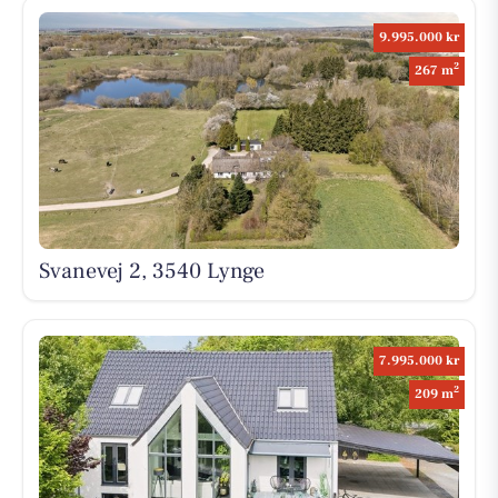
9.995.000 kr
2
267 m
Svanevej 2, 3540 Lynge
7.995.000 kr
2
209 m