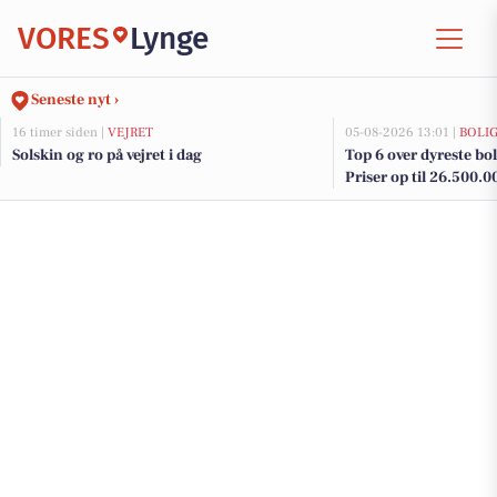
VORES
Lynge
Seneste nyt ›
16 timer siden |
VEJRET
05-08-2026 13:01 |
BOLI
Solskin og ro på vejret i dag
Top 6 over dyreste boli
Priser op til 26.500.0