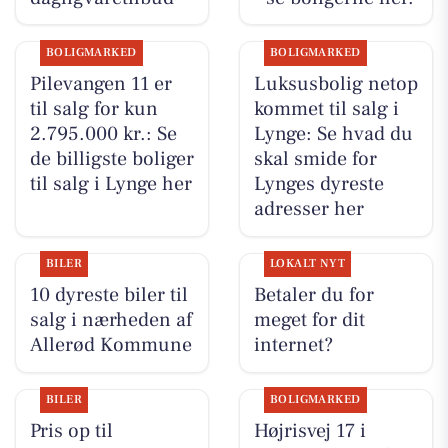
BOLIGMARKED
BOLIGMARKED
Pilevangen 11 er
Luksusbolig netop
til salg for kun
kommet til salg i
2.795.000 kr.: Se
Lynge: Se hvad du
de billigste boliger
skal smide for
til salg i Lynge her
Lynges dyreste
adresser her
BILER
LOKALT NYT
10 dyreste biler til
Betaler du for
salg i nærheden af
meget for dit
Allerød Kommune
internet?
BILER
BOLIGMARKED
Pris op til
Højrisvej 17 i