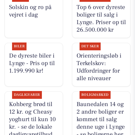
Solskin og ro på
Top 6 over dyreste
vejret i dag
boliger til salg i
Lynge. Priser op til
26.500.000 kr
BILER
DET SKER
De dyreste biler i
Orienteringsløb i
Lynge - Pris op til
Terkelskov:
1.199.990 kr!
Udfordringer for
alle niveauer
DAGLIGVARER
BOLIGMARKED
Kohberg brød til
Baunedalen 14 og
12 kr. og Cheasy
2 andre boliger er
yoghurt til kun 10
kommet til salg
kr. - se de lokale
denne uge i Lynge
dagligvaretilbud
- se boligerne her.