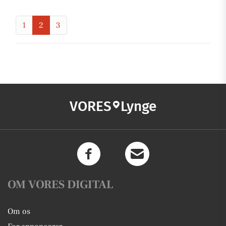
1
2
3
VORES
Lynge
OM VORES DIGITAL
Om os