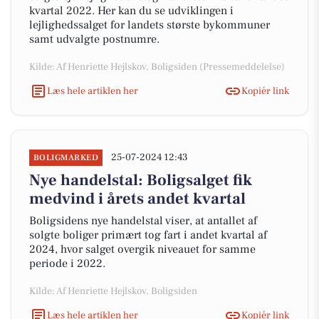
kvartal 2022. Her kan du se udviklingen i
lejlighedssalget for landets største bykommuner
samt udvalgte postnumre.
Kilde: Af Henriette Hejlskov, Boligsiden (Pressemeddelelse)
Læs hele artiklen her
Kopiér link
25-07-2024 12:43
BOLIGMARKED
Nye handelstal: Boligsalget fik
medvind i årets andet kvartal
Boligsidens nye handelstal viser, at antallet af
solgte boliger primært tog fart i andet kvartal af
2024, hvor salget overgik niveauet for samme
periode i 2022.
Kilde: Af Henriette Hejlskov, Boligsiden
Læs hele artiklen her
Kopiér link