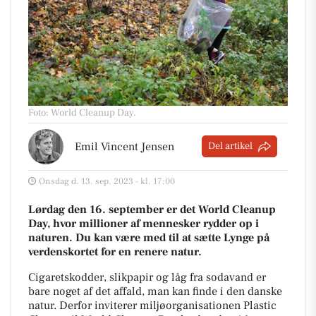
Foto: World Cleanup Day
.
Emil Vincent Jensen
Del artikel
Onsdag d. 13. sep. 2023 - kl. 17:00
Lørdag den 16. september er det World Cleanup
Day, hvor millioner af mennesker rydder op i
naturen. Du kan være med til at sætte Lynge på
verdenskortet for en renere natur.
Cigaretskodder, slikpapir og låg fra sodavand er
bare noget af det affald, man kan finde i den danske
natur. Derfor inviterer miljøorganisationen Plastic