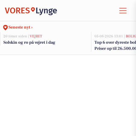
VORES
Lynge
Seneste nyt ›
20 timer siden |
VEJRET
05-08-2026 13:01 |
BOLI
Solskin og ro på vejret i dag
Top 6 over dyreste boli
Priser op til 26.500.0