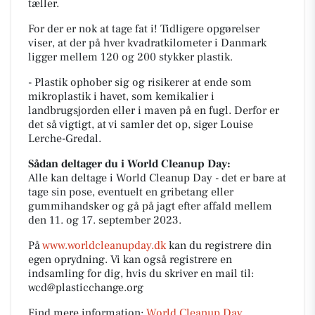
tæller.
For der er nok at tage fat i! Tidligere opgørelser
viser, at der på hver kvadratkilometer i Danmark
ligger mellem 120 og 200 stykker plastik.
- Plastik ophober sig og risikerer at ende som
mikroplastik i havet, som kemikalier i
landbrugsjorden eller i maven på en fugl. Derfor er
det så vigtigt, at vi samler det op, siger Louise
Lerche-Gredal.
Sådan deltager du i World Cleanup Day:
Alle kan deltage i World Cleanup Day - det er bare at
tage sin pose, eventuelt en gribetang eller
gummihandsker og gå på jagt efter affald mellem
den 11. og 17. september 2023.
På
www.worldcleanupday.dk
kan du registrere din
egen oprydning. Vi kan også registrere en
indsamling for dig, hvis du skriver en mail til:
wcd@plasticchange.org
Find mere information:
World Cleanup Day