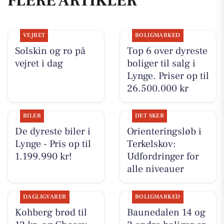
FLERE ARTIKLER
VEJRET
BOLIGMARKED
Solskin og ro på
Top 6 over dyreste
vejret i dag
boliger til salg i
Lynge. Priser op til
26.500.000 kr
BILER
DET SKER
De dyreste biler i
Orienteringsløb i
Lynge - Pris op til
Terkelskov:
1.199.990 kr!
Udfordringer for
alle niveauer
DAGLIGVARER
BOLIGMARKED
Kohberg brød til
Baunedalen 14 og