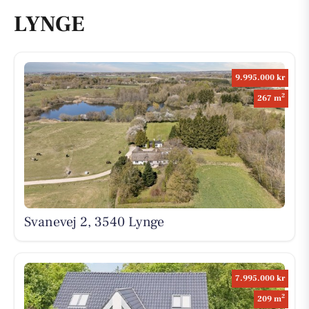
LYNGE
9.995.000 kr
2
267 m
Svanevej 2, 3540 Lynge
7.995.000 kr
2
209 m