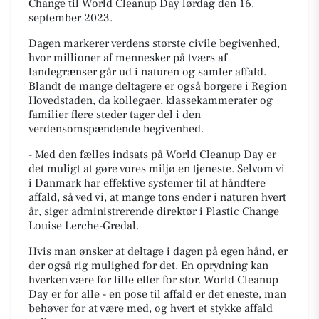
Change til World Cleanup Day lørdag den 16.
september 2023.
Dagen markerer verdens største civile begivenhed,
hvor millioner af mennesker på tværs af
landegrænser går ud i naturen og samler affald.
Blandt de mange deltagere er også borgere i Region
Hovedstaden, da kollegaer, klassekammerater og
familier flere steder tager del i den
verdensomspændende begivenhed.
- Med den fælles indsats på World Cleanup Day er
det muligt at gøre vores miljø en tjeneste. Selvom vi
i Danmark har effektive systemer til at håndtere
affald, så ved vi, at mange tons ender i naturen hvert
år, siger administrerende direktør i Plastic Change
Louise Lerche-Gredal.
Hvis man ønsker at deltage i dagen på egen hånd, er
der også rig mulighed for det. En oprydning kan
hverken være for lille eller for stor. World Cleanup
Day er for alle - en pose til affald er det eneste, man
behøver for at være med, og hvert et stykke affald