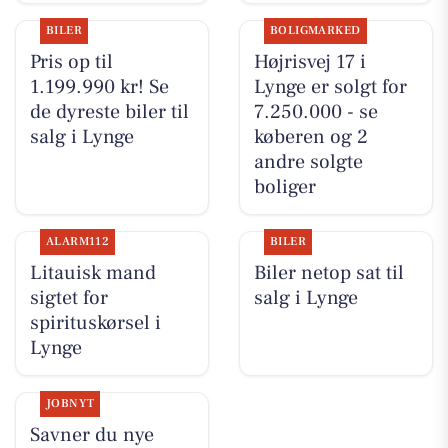
BILER
BOLIGMARKED
Pris op til
Højrisvej 17 i
1.199.990 kr! Se
Lynge er solgt for
de dyreste biler til
7.250.000 - se
salg i Lynge
køberen og 2
andre solgte
boliger
ALARM112
BILER
Litauisk mand
Biler netop sat til
sigtet for
salg i Lynge
spirituskørsel i
Lynge
JOBNYT
Savner du nye