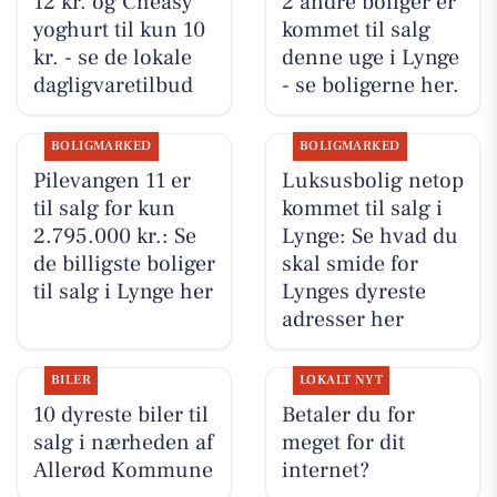
12 kr. og Cheasy
2 andre boliger er
yoghurt til kun 10
kommet til salg
kr. - se de lokale
denne uge i Lynge
dagligvaretilbud
- se boligerne her.
BOLIGMARKED
BOLIGMARKED
Pilevangen 11 er
Luksusbolig netop
til salg for kun
kommet til salg i
2.795.000 kr.: Se
Lynge: Se hvad du
de billigste boliger
skal smide for
til salg i Lynge her
Lynges dyreste
adresser her
BILER
LOKALT NYT
10 dyreste biler til
Betaler du for
salg i nærheden af
meget for dit
Allerød Kommune
internet?