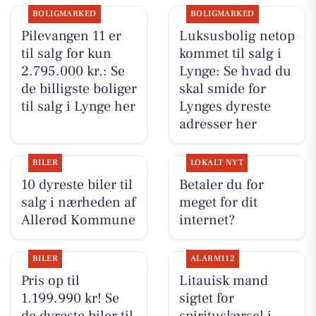
BOLIGMARKED
BOLIGMARKED
Pilevangen 11 er
Luksusbolig netop
til salg for kun
kommet til salg i
2.795.000 kr.: Se
Lynge: Se hvad du
de billigste boliger
skal smide for
til salg i Lynge her
Lynges dyreste
adresser her
BILER
LOKALT NYT
10 dyreste biler til
Betaler du for
salg i nærheden af
meget for dit
Allerød Kommune
internet?
BILER
ALARM112
Pris op til
Litauisk mand
1.199.990 kr! Se
sigtet for