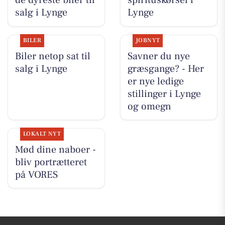
de dyreste biler til
spirituskørsel i
salg i Lynge
Lynge
BILER
JOBNYT
Biler netop sat til
Savner du nye
salg i Lynge
græsgange? - Her
er nye ledige
stillinger i Lynge
og omegn
LOKALT NYT
Mød dine naboer -
bliv portrætteret
på VORES