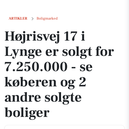
Højrisvej 17 i Lynge er solgt for 7.250.000 - se køberen og 2 andre sol
ARTIKLER
Boligmarked
Højrisvej 17 i
Lynge er solgt for
7.250.000 - se
køberen og 2
andre solgte
boliger