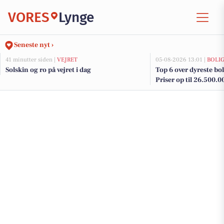
VORES
Lynge
Seneste nyt ›
41 minutter siden |
VEJRET
05-08-2026 13:01 |
BOLI
Solskin og ro på vejret i dag
Top 6 over dyreste boli
Priser op til 26.500.0