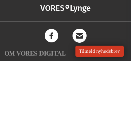
VORES
Lynge
Tilmeld nyhedsbrev
OM VORES DIGITAL
Om os
For annoncører
Vilkår og Privatlivspolitik
Kontakt VORES Digital
Administrer samtykke
GENVEJE