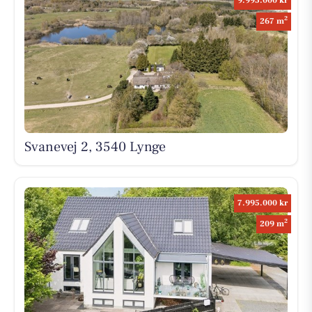
9.995.000 kr
2
267 m
Svanevej 2, 3540 Lynge
7.995.000 kr
2
209 m