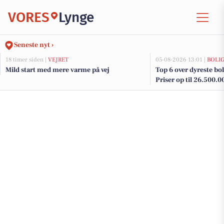
VORES
Lynge
Seneste nyt ›
18 timer siden |
VEJRET
05-08-2026 13:01 |
BOLI
Mild start med mere varme på vej
Top 6 over dyreste boli
Priser op til 26.500.0