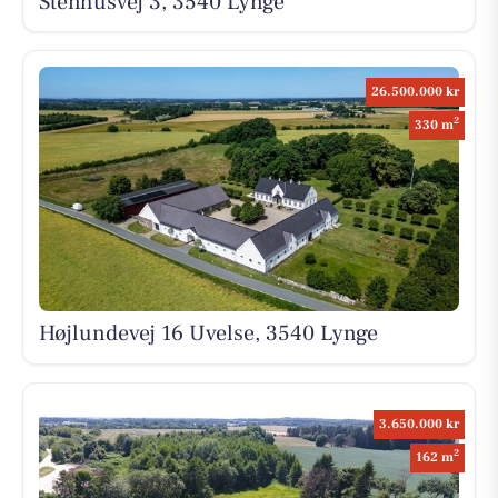
Stenhusvej 3, 3540 Lynge
26.500.000 kr
2
330 m
Højlundevej 16 Uvelse, 3540 Lynge
3.650.000 kr
2
162 m