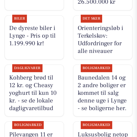
26.500.000 kr
BILER
DET SKER
De dyreste biler i
Orienteringsløb i
Lynge - Pris op til
Terkelskov:
1.199.990 kr!
Udfordringer for
alle niveauer
DAGLIGVARER
BOLIGMARKED
Kohberg brød til
Baunedalen 14 og
12 kr. og Cheasy
2 andre boliger er
yoghurt til kun 10
kommet til salg
kr. - se de lokale
denne uge i Lynge
dagligvaretilbud
- se boligerne her.
BOLIGMARKED
BOLIGMARKED
Pilevangen 11 er
Luksusbolig netop