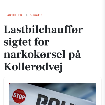
Lastbilchauffør sigtet for narkokørsel på Kollerødvej
ARTIKLER
Alarm112
Lastbilchauffør
sigtet for
narkokørsel på
Kollerødvej