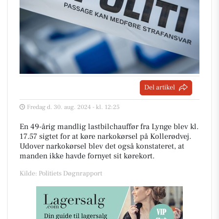
Del artikel
Fredag d. 30. aug. 2024 - kl. 12:25
En 49-årig mandlig lastbilchauffør fra Lynge blev kl.
17.57 sigtet for at køre narkokørsel på Kollerødvej.
Udover narkokørsel blev det også konstateret, at
manden ikke havde fornyet sit kørekort.
Kilde: Politiets Døgnrapport