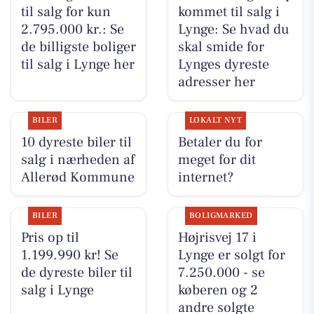
til salg for kun
kommet til salg i
2.795.000 kr.: Se
Lynge: Se hvad du
de billigste boliger
skal smide for
til salg i Lynge her
Lynges dyreste
adresser her
BILER
LOKALT NYT
10 dyreste biler til
Betaler du for
salg i nærheden af
meget for dit
Allerød Kommune
internet?
BILER
BOLIGMARKED
Pris op til
Højrisvej 17 i
1.199.990 kr! Se
Lynge er solgt for
de dyreste biler til
7.250.000 - se
salg i Lynge
køberen og 2
andre solgte