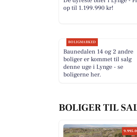
De dyreste biler i Lynge - Pr
op til 1.199.990 kr!
BOLIGMARKED
Baunedalen 14 og 2 andre
boliger er kommet til salg
denne uge i Lynge - se
boligerne her.
BOLIGER TIL SA
9.995.0