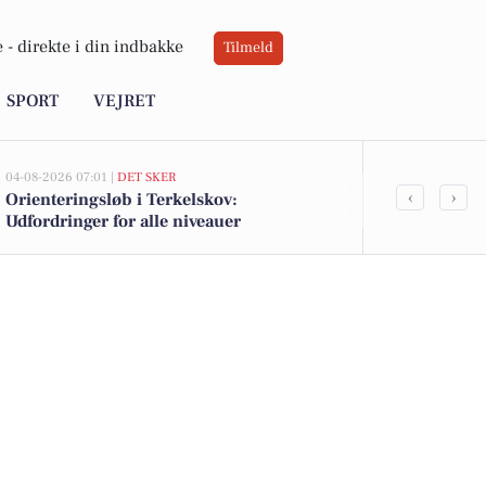
 -
direkte i din indbakke
Tilmeld
SPORT
VEJRET
04-08-2026 07:01 |
DET SKER
03-08-2026 13:14
‹
›
Orienteringsløb i Terkelskov:
De dyreste bi
Udfordringer for alle niveauer
1.199.990 kr