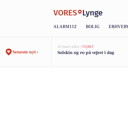
VORES
Lynge
ALARM112
BOLIG
ERHVER
13 timer siden |
VEJRET
Seneste nyt ›
Solskin og ro på vejret i dag