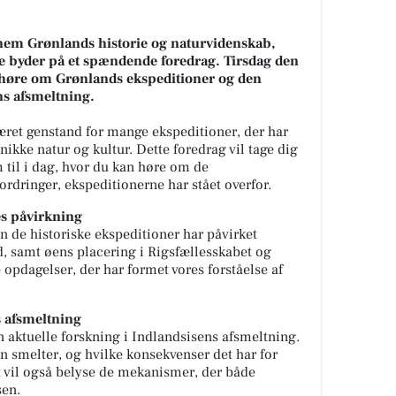
nem Grønlands historie og naturvidenskab,
e byder på et spændende foredrag. Tirsdag den
 høre om Grønlands ekspeditioner og den
ns afsmeltning.
ret genstand for mange ekspeditioner, der har
nikke natur og kultur. Dette foredrag vil tage dig
m til i dag, hvor du kan høre om de
rdringer, ekspeditionerne har stået overfor.
es påvirkning
n de historiske ekspeditioner har påvirket
 samt øens placering i Rigsfællesskabet og
opdagelser, der har formet vores forståelse af
s afsmeltning
den aktuelle forskning i Indlandsisens afsmeltning.
sen smelter, og hvilke konsekvenser det har for
t vil også belyse de mekanismer, der både
sen.