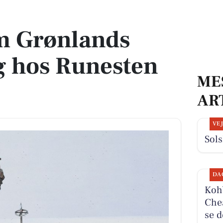
os Runesten Rådgivning
m Grønlands
g hos Runesten
ME
AR
VE
Sols
DA
Kohb
Chea
se d