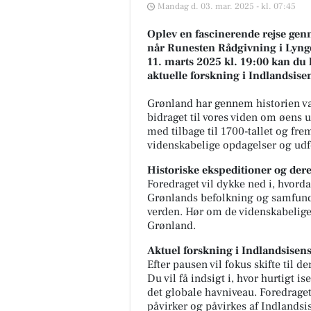
Mandag d. 03. mar. 2025 - kl. 07:45
Oplev en fascinerende rejse gen
når Runesten Rådgivning i Lyng
11. marts 2025 kl. 19:00 kan du
aktuelle forskning i Indlandsise
Grønland har gennem historien væ
bidraget til vores viden om øens u
med tilbage til 1700-tallet og fre
videnskabelige opdagelser og udfo
Historiske ekspeditioner og der
Foredraget vil dykke ned i, hvorda
Grønlands befolkning og samfund,
verden. Hør om de videnskabelige 
Grønland.
Aktuel forskning i Indlandsisen
Efter pausen vil fokus skifte til 
Du vil få indsigt i, hvor hurtigt i
det globale havniveau. Foredrage
påvirker og påvirkes af Indlandsi