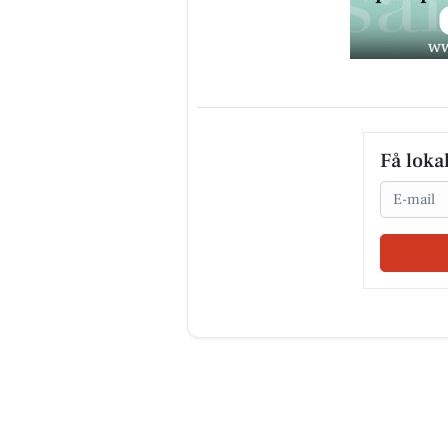
Få loka
Email