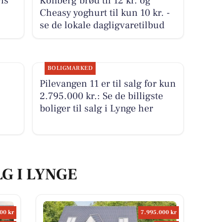
is
Kohberg brød til 12 kr. og
Cheasy yoghurt til kun 10 kr. -
se de lokale dagligvaretilbud
BOLIGMARKED
Pilevangen 11 er til salg for kun
2.795.000 kr.: Se de billigste
boliger til salg i Lynge her
LG I LYNGE
00 kr
7.995.000 kr