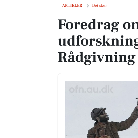
Foredrag om Grønlands udforskning h
ARTIKLER
Det sker
Foredrag o
udforsknin
Rådgivning